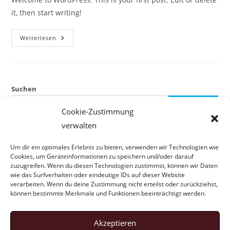
it, then start writing!
Hello
Weiterlesen
World!
Suchen
SUCHEN
Cookie-Zustimmung
verwalten
Recent Posts
Um dir ein optimales Erlebnis zu bieten, verwenden wir Technologien wie
Cookies, um Geräteinformationen zu speichern und/oder darauf
Hello world!
zuzugreifen. Wenn du diesen Technologien zustimmst, können wir Daten
wie das Surfverhalten oder eindeutige IDs auf dieser Website
verarbeiten. Wenn du deine Zustimmung nicht erteilst oder zurückziehst,
Recent Comments
können bestimmte Merkmale und Funktionen beeinträchtigt werden.
A WordPress Commenter
zu
Hello world!
Akzeptieren