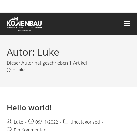
Zum
Inhalt
springen
Autor:
Luke
Dieser Autor hat geschrieben 1 Artikel
>
Luke
Hello world!
Beitrags-
Beitrag
Beitrags-
Luke
09/11/2022
Uncategorized
Autor:
veröffentlicht:
Kategorie:
Beitrags-
Ein Kommentar
Kommentare: