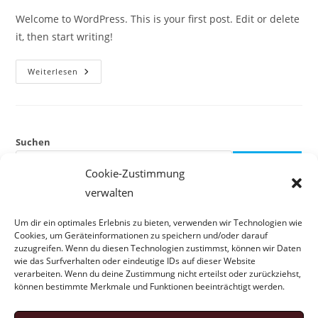
Welcome to WordPress. This is your first post. Edit or delete
it, then start writing!
Hello
Weiterlesen
World!
Suchen
SUCHEN
Cookie-Zustimmung
verwalten
Recent Posts
Um dir ein optimales Erlebnis zu bieten, verwenden wir Technologien wie
Cookies, um Geräteinformationen zu speichern und/oder darauf
Hello world!
zuzugreifen. Wenn du diesen Technologien zustimmst, können wir Daten
wie das Surfverhalten oder eindeutige IDs auf dieser Website
verarbeiten. Wenn du deine Zustimmung nicht erteilst oder zurückziehst,
Recent Comments
können bestimmte Merkmale und Funktionen beeinträchtigt werden.
A WordPress Commenter
zu
Hello world!